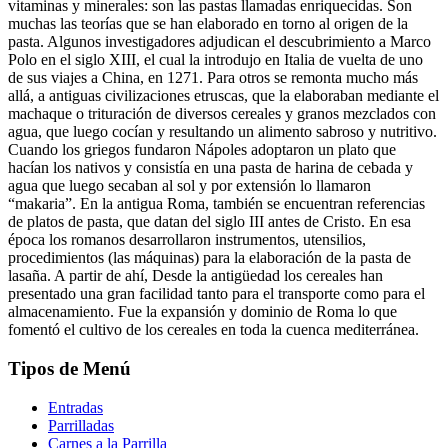
vitaminas y minerales: son las pastas llamadas enriquecidas. Son
muchas las teorías que se han elaborado en torno al origen de la
pasta. Algunos investigadores adjudican el descubrimiento a Marco
Polo en el siglo XIII, el cual la introdujo en Italia de vuelta de uno
de sus viajes a China, en 1271. Para otros se remonta mucho más
allá, a antiguas civilizaciones etruscas, que la elaboraban mediante el
machaque o trituración de diversos cereales y granos mezclados con
agua, que luego cocían y resultando un alimento sabroso y nutritivo.
Cuando los griegos fundaron Nápoles adoptaron un plato que
hacían los nativos y consistía en una pasta de harina de cebada y
agua que luego secaban al sol y por extensión lo llamaron
“makaria”. En la antigua Roma, también se encuentran referencias
de platos de pasta, que datan del siglo III antes de Cristo. En esa
época los romanos desarrollaron instrumentos, utensilios,
procedimientos (las máquinas) para la elaboración de la pasta de
lasaña. A partir de ahí, Desde la antigüedad los cereales han
presentado una gran facilidad tanto para el transporte como para el
almacenamiento. Fue la expansión y dominio de Roma lo que
fomentó el cultivo de los cereales en toda la cuenca mediterránea.
Tipos de Menú
Entradas
Parrilladas
Carnes a la Parrilla