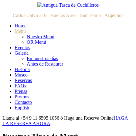
Carlos Calvo 319 - Buenos Aires - San Telmo - Argentina
Home
Menú
Nuestro Menú
QR Menú
Eventos
Galería
En nuestros días
Antes de Restaurar
Historia
Museo
Reservas
FAQs
Prensa
Promos
Contacto
English
Llame al +54 9 11 6595 1056 ó Haga una Reserva Online
HAGA
LA RESERVA AHORA